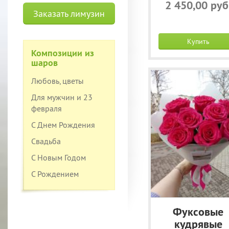
2 450,00 руб
Заказать лимузин
Купить
Композиции из
шаров
Любовь, цветы
Для мужчин и 23
февраля
С Днем Рождения
Свадьба
С Новым Годом
С Рождением
Фуксовые
кудрявые