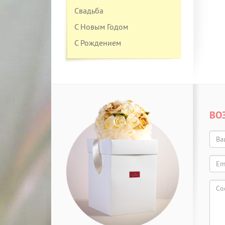
Свадьба
С Новым Годом
С Рождением
ВО