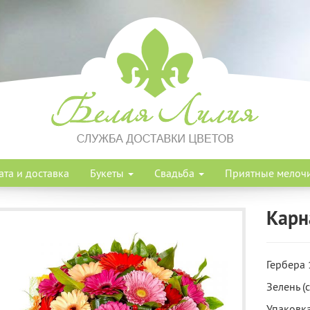
ата и доставка
Букеты
Свадьба
Приятные мелоч
Карн
Гербера 
Зелень (с
Упаковка