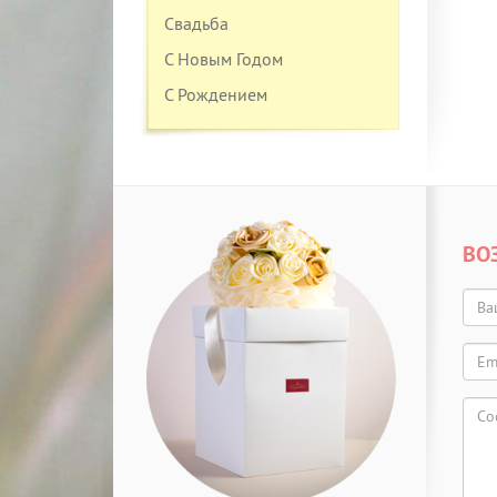
Свадьба
С Новым Годом
С Рождением
ВО