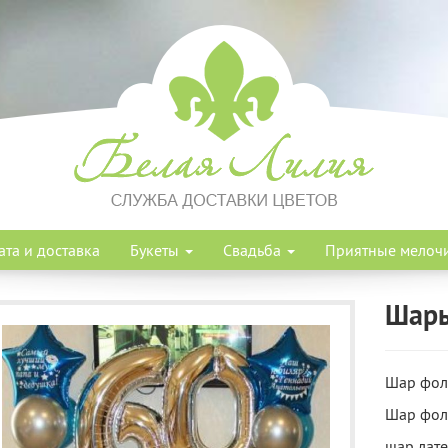
ата и доставка
Букеты
Свадьба
Приятные мелоч
Шары
Шар фоль
Шар фоль
шар лате