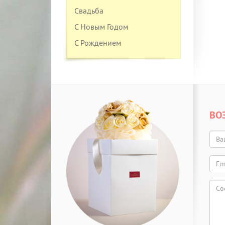
Свадьба
С Новым Годом
С Рождением
ВО