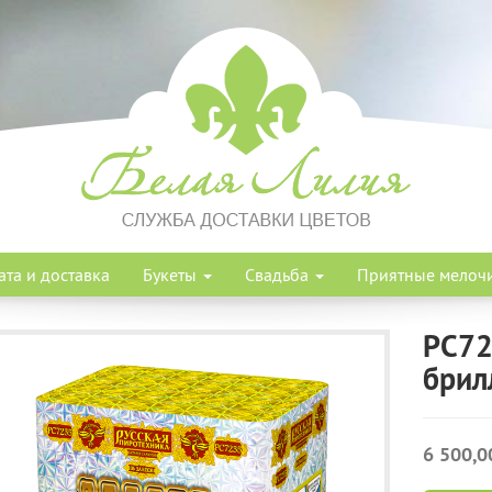
ата и доставка
Букеты
Свадьба
Приятные мелоч
РС72
брил
6 500,0