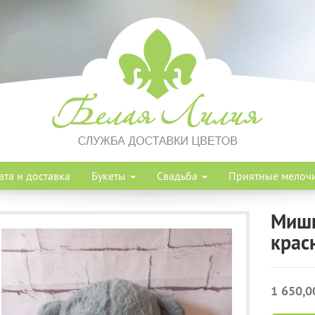
ата и доставка
Букеты
Свадьба
Приятные мелоч
Мишк
крас
1 650,0