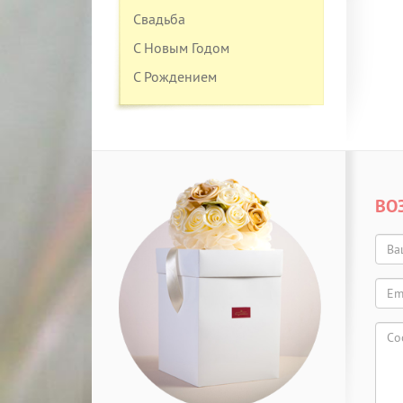
Свадьба
С Новым Годом
С Рождением
ВО