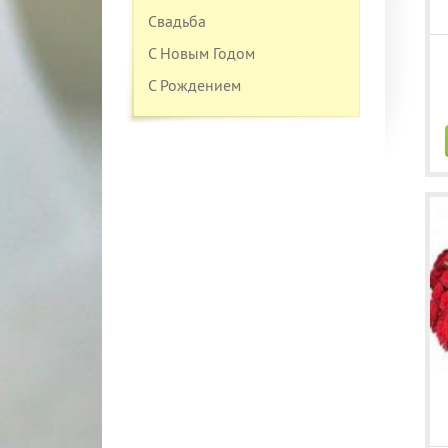
Свадьба
С Новым Годом
С Рождением