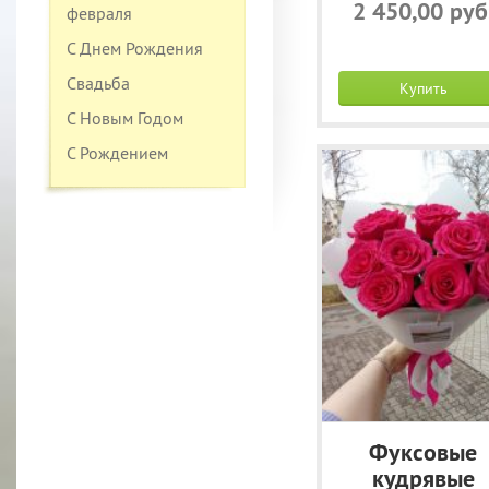
2 450,00 руб
февраля
С Днем Рождения
Свадьба
Купить
С Новым Годом
С Рождением
Фуксовые
кудрявые